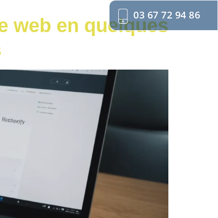
03 67 72 94 86
e web en quelques
s