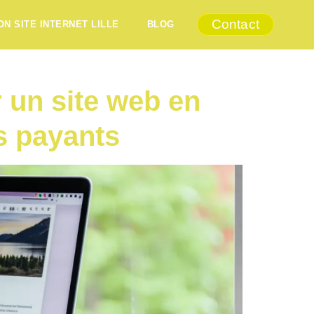
Contact
ON SITE INTERNET LILLE
BLOG
r un site web en
s payants