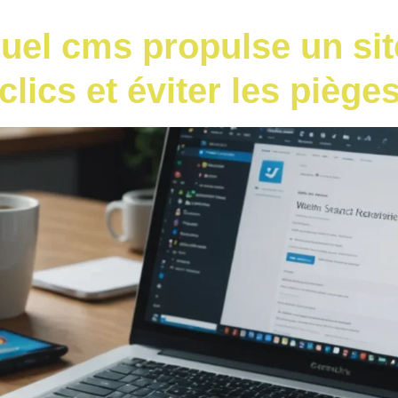
uel cms propulse un sit
clics et éviter les piège