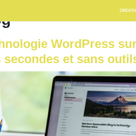
CRÉATI
og
echnologie WordPress su
 secondes et sans outil