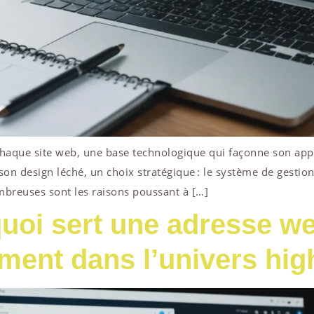
 chaque site web, une base technologique qui façonne son appa
son design léché, un choix stratégique : le système de gesti
mbreuses sont les raisons poussant à […]
uoi sert une adresse we
ement dans l’univers hig