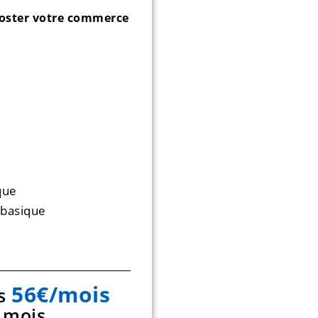
ooster votre commerce
que
 basique
56€/mois
is
 mois