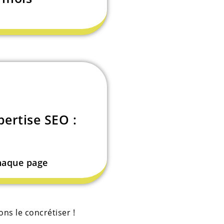
ertise SEO :
haque page
ns le concrétiser !