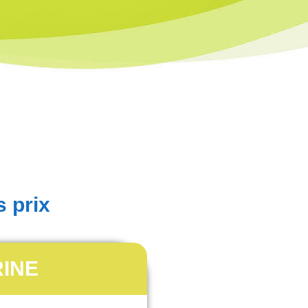
s prix
RINE