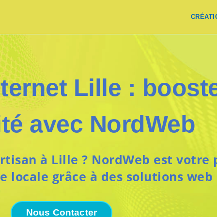
CRÉATI
ternet Lille : boost
lité avec NordWeb
isan à Lille ? NordWeb est votre p
le locale grâce à des solutions web
Nous Contacter