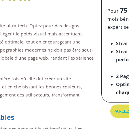
75
Pour
mois béné
ite ultra-tech. Optez pour des designs
expertise
allègent le poids visuel mais accentuent
lité optimale, tout en encourageant une
Strat
 typographies modernes ne doit pas être sous-
Strat
 globale d’une page web, rendant l’expérience
perf
2 Pag
ière fois où elle dut créer un site
Opti
n et en choisissant les bonnes couleurs,
chaq
gement des utilisateurs, transformant
PARLEZ
ables
ation des bons outils est impérative. Les