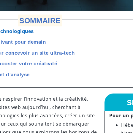
SOMMAIRE
echnologiques
ptivant pour demain
r concevoir un site ultra-tech
ooster votre créativité
et d’analyse
spirer l’innovation et la créativité.
S
 sites web aujourd’hui, cherchant à
nologies les plus avancées, créer un site
Pour un p
pour ceux qui souhaitent se démarquer
Hébe
lors que nous explorons les horizons de