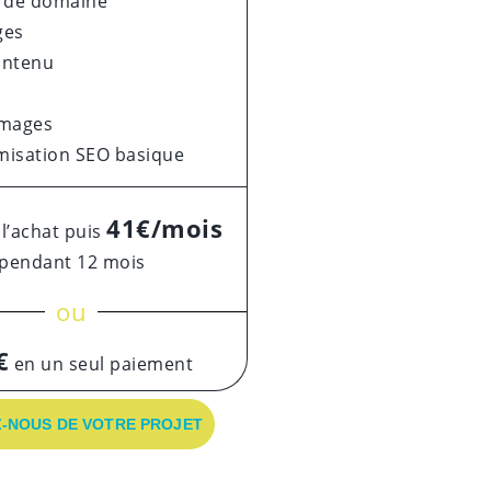
de domaine
ges
ontenu
images
misation SEO basique
41€/mois
 l’achat puis
pendant 12 mois
ou
€
en un seul paiement
-NOUS DE VOTRE PROJET