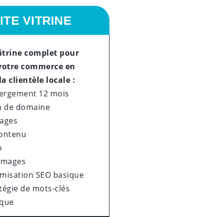
ITE VITRINE
vitrine complet pour
votre commerce en
la clientèle locale :
ergement 12 mois
 de domaine
Pages
contenu
o
 images
imisation SEO basique
tégie de mots-clés
ique