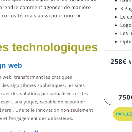
Nom 
omprendre comment agencer de manière
3 Pa
 curiosité, mais aussi pour nourrir
Le c
Logo
Les 
Opti
es technologiques
258€
à
ign web
gn web, transformant les pratiques
 des algorithmes sophistiqués, les sites
frant des solutions personnalisées et des
750
esprit analytique, capable de peaufiner
néral. Une telle innovation non seulement
PARLEZ
é et l’engagement des utilisateurs.