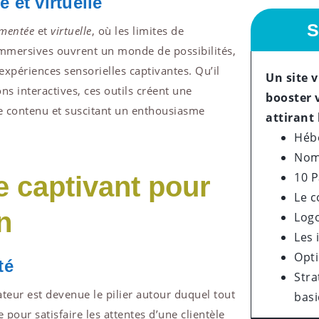
 et virtuelle
S
gmentée
et
virtuelle
, où les limites de
immersives ouvrent un monde de possibilités,
expériences sensorielles captivantes. Qu’il
Un site 
ns interactives, ces outils créent une
booster 
le contenu et suscitant un enthousiasme
attirant 
Héb
Nom
10 
te captivant pour
Le 
n
Log
Les
Opt
té
Stra
teur est devenue le pilier autour duquel tout
bas
e pour satisfaire les attentes d’une clientèle