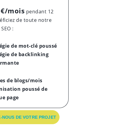
 €/mois
pendant 12
ficiez de toute notre
 SEO :
égie de mot-clé poussé
égie de backlinking
ormante
es de blogs/mois
misation poussé
de
ue page
-NOUS DE VOTRE PROJET