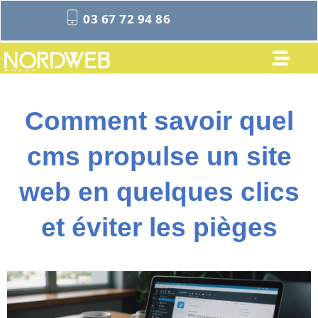
03 67 72 94 86
Comment savoir quel
cms propulse un site
web en quelques clics
et éviter les pièges