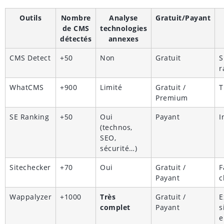
Outils
Nombre
Analyse
Gratuit/Payant
de CMS
technologies
détectés
annexes
CMS Detect
+50
Non
Gratuit
S
r
WhatCMS
+900
Limité
Gratuit /
T
Premium
SE Ranking
+50
Oui
Payant
I
(technos,
SEO,
sécurité…)
Sitechecker
+70
Oui
Gratuit /
F
Payant
c
Wappalyzer
+1000
Très
Gratuit /
E
complet
Payant
s
e