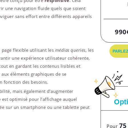
t être conçu pour être
responsive
. Cela
ir une navigation fluide quels que soient
aviguer sans effort entre différents appareils
990
page flexible utilisant les
médias queries
, les
PARLEZ
arantir une expérience utilisateur cohérente,
tout en gardant les contenus lisibles et
t aux éléments graphiques de se
 fonction des besoins.
bilité, mais également d’augmenter
 est optimisé pour l’affichage auquel
Opt
igée sur un smartphone ou une tablette peut
75
Pour