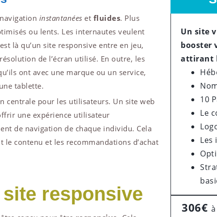
 navigation
instantanées
et
fluides
. Plus
Un site 
timisés ou lents. Les internautes veulent
booster 
’est là qu’un site responsive entre en jeu,
attirant 
ésolution de l’écran utilisé. En outre, les
Héb
 qu’ils ont avec une marque ou un service,
Nom
une tablette.
10 
n centrale pour les utilisateurs. Un site web
Le 
ffrir une expérience utilisateur
Log
ment de navigation de chaque individu. Cela
Les
ent le contenu et les recommandations d’achat
Opt
Stra
bas
site responsive
306€
à