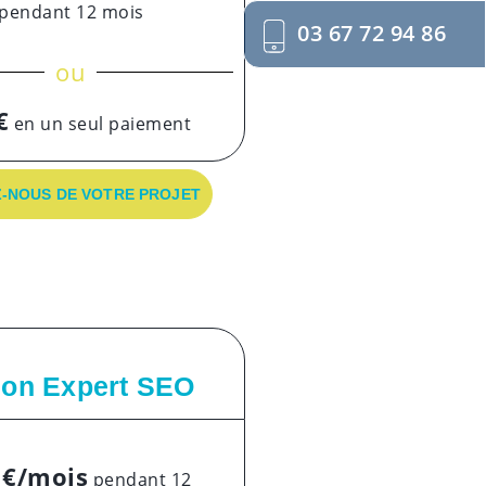
pendant 12 mois
03 67 72 94 86
ou
€
en un seul paiement
-NOUS DE VOTRE PROJET
ion Expert SEO
 €/mois
pendant 12