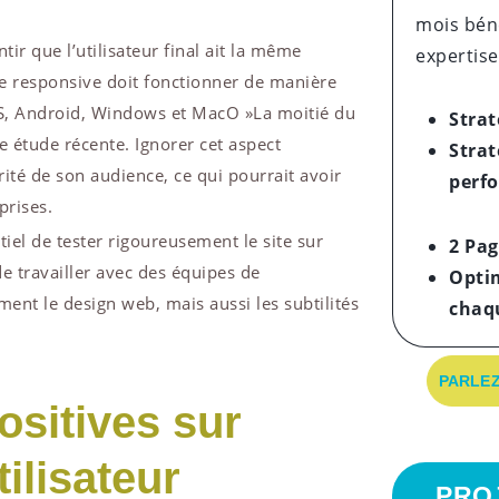
mois béné
ir que l’utilisateur final ait la même
expertise
site responsive doit fonctionner de manière
iOS, Android, Windows et MacO »La moitié du
Strat
e étude récente. Ignorer cet aspect
Strat
rité de son audience, ce qui pourrait avoir
perf
prises.
tiel de tester rigoureusement le site sur
2 Pag
de travailler avec des équipes de
Opti
t le design web, mais aussi les subtilités
chaq
PARLEZ
sitives sur
tilisateur
PRO