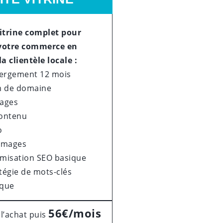
vitrine complet pour
votre commerce en
la clientèle locale :
ergement 12 mois
 de domaine
Pages
contenu
o
 images
imisation SEO basique
tégie de mots-clés
ique
56€/mois
 l’achat puis