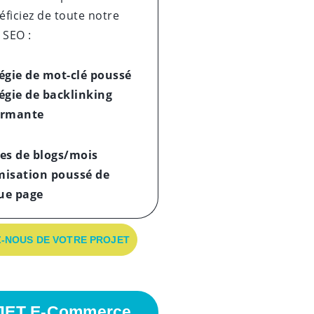
ficiez de toute notre
 SEO :
égie de mot-clé poussé
égie de backlinking
ormante
es de blogs/mois
misation poussé
de
ue page
-NOUS DE VOTRE PROJET
JET E-Commerce