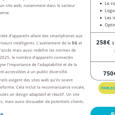
Le c
d’un site web, notamment dans le secteur
Logo
tense.
Les 
Opti
ariété d’appareils allant des smartphones aux
258€
à
viseurs intelligents. L’avènement de la
5G
et
’accès mais aussi redéfini les normes de
2025, le nombre d’appareils connectés
ne l’importance de l’adaptabilité et de la
ent accessibles à un public diversifié.
750
eils exigent des sites web qu’ils soient
teforme. Cela inclut la reconnaissance vocale,
PARLEZ
utes un design adaptatif et réactif. Un site
s, mais aussi dissuader de potentiels clients.
es
S