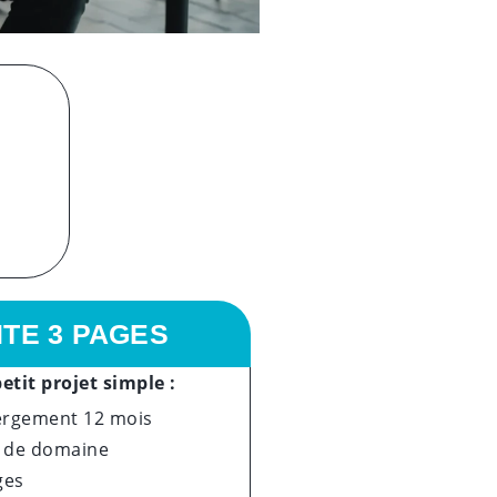
ITE 3 PAGES
etit projet simple :
rgement 12 mois
de domaine
ges