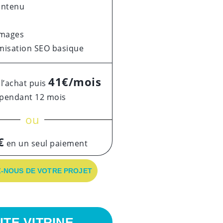
ontenu
images
misation SEO basique
41€/mois
 l’achat puis
pendant 12 mois
ou
€
en un seul paiement
-NOUS DE VOTRE PROJET
ITE VITRINE