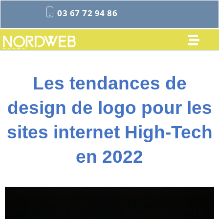
03 67 72 94 86
Les tendances de
design de logo pour les
sites internet High-Tech
en 2022