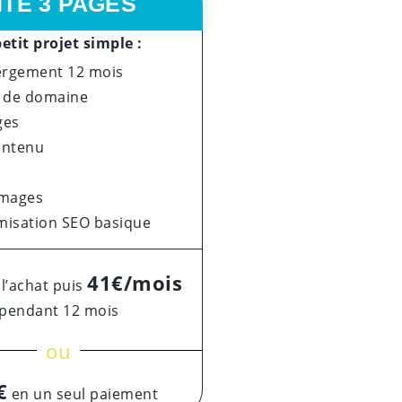
ITE 3 PAGES
etit projet simple :
rgement 12 mois
de domaine
ges
ontenu
images
misation SEO basique
41€/mois
 l’achat puis
pendant 12 mois
ou
€
en un seul paiement