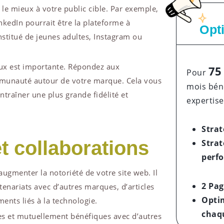
le mieux à votre public cible. Par exemple,
inkedIn pourrait être la plateforme à
Opt
onstitué de jeunes adultes, Instagram ou
iaux est importante. Répondez aux
75
Pour
mmunauté autour de votre marque. Cela vous
mois béné
entraîner une plus grande fidélité et
expertise
Strat
t collaborations
Strat
perf
ugmenter la notoriété de votre site web. Il
2 Pag
enariats avec d’autres marques, d’articles
Opti
ents liés à la technologie.
chaq
ides et mutuellement bénéfiques avec d’autres