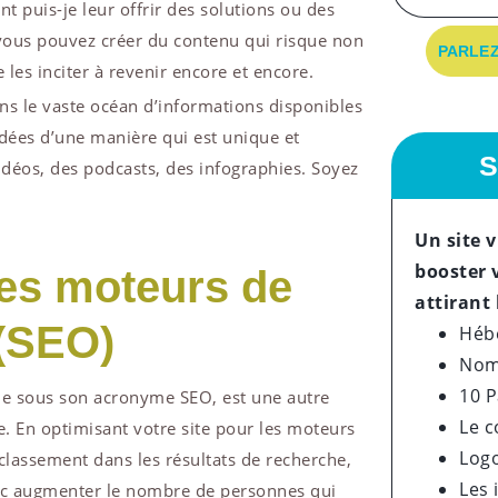
puis-je leur offrir des solutions ou des
vous pouvez créer du contenu qui risque non
PARLEZ
 les inciter à revenir encore et encore.
ns le vaste océan d’informations disponibles
idées d’une manière qui est unique et
S
vidéos, des podcasts, des infographies. Soyez
Un site 
booster 
les moteurs de
attirant 
(SEO)
Héb
Nom
10 
ue sous son acronyme SEO, est une autre
Le 
e. En optimisant votre site pour les moteurs
Log
lassement dans les résultats de recherche,
Les
donc augmenter le nombre de personnes qui