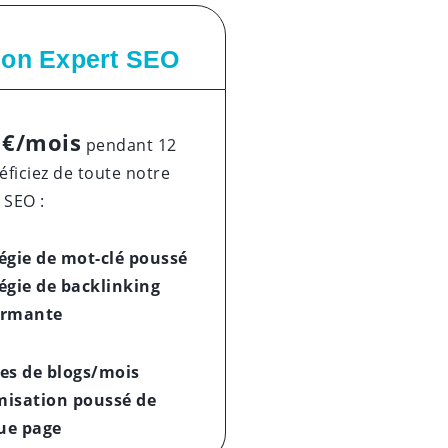
ion Expert SEO
 €/mois
pendant 12
ficiez de toute notre
 SEO :
égie de mot-clé poussé
égie de backlinking
ormante
es de blogs/mois
misation poussé
de
ue page