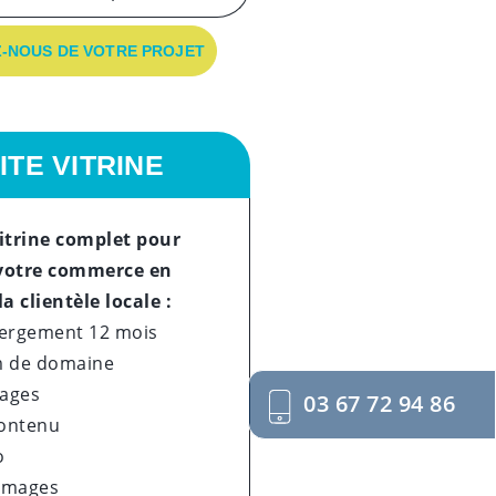
-NOUS DE VOTRE PROJET
ITE VITRINE
vitrine complet pour
votre commerce en
la clientèle locale :
ergement 12 mois
 de domaine
Pages
03 67 72 94 86
contenu
o
 images