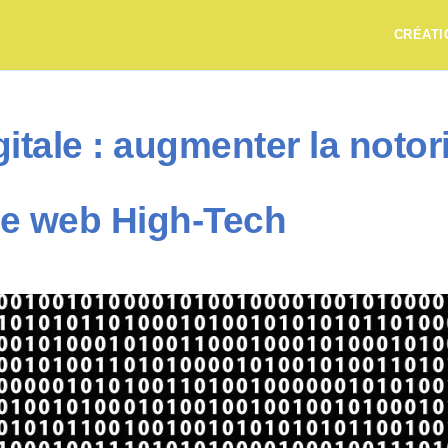
CRÉATI
gitale : augmenter la notor
te web High-Tech