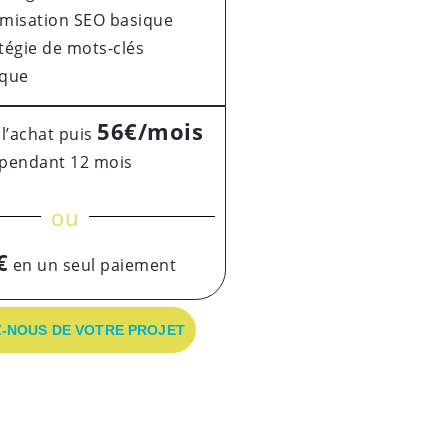
imisation SEO basique
tégie de mots-clés
ique
56€/mois
 l’achat puis
pendant 12 mois
ou
€
en un seul paiement
-NOUS DE VOTRE PROJET